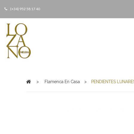
(+34) 952 58 17 40
>
Flamenca En Casa
>
PENDIENTES LUNARE