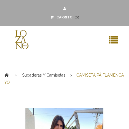
CARRITO
(
0
)
MENU
>
Sudaderas Y Camisetas
>
CAMISETA PÁ FLAMENCA
YO