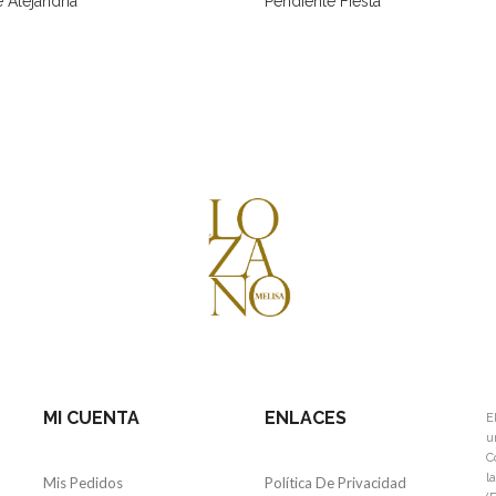
 Alejandría
Pendiente Fiesta
MI CUENTA
ENLACES
E
u
C
l
Mis Pedidos
Política De Privacidad