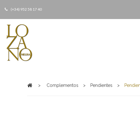
(+34) 952 58 17 40
>
Complementos
>
Pendientes
>
Pendien