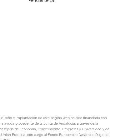
Pendiente Ori
Pendient
l diseño e implantación de esta página web ha sido financiada con
na ayuda procedente de la Junta de Andalucía, a través de la
onsejería de Economía, Conocimiento, Empresas y Universidad y de
a Unión Europea, con cargo al Fondo Europeo de Desarrollo Regional